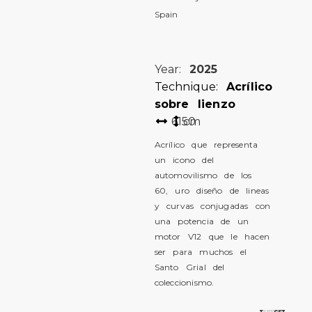
Spain
Year:
2025
Technique:
Acrílico
sobre lienzo
61
50
cm
Acrílico que representa
un icono del
automovilismo de los
60, uro diseño de lineas
y curvas conjugadas con
una potencia de un
motor V12 que le hacen
ser para muchos el
Santo Grial del
coleccionismo.