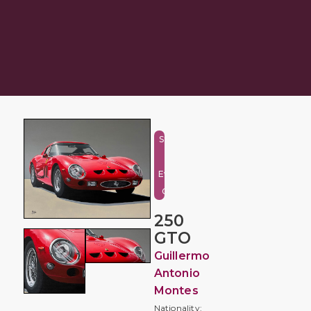
Still Life
and
Everyday
Objects
250
GTO
Guillermo
Antonio
Montes
Nationality: