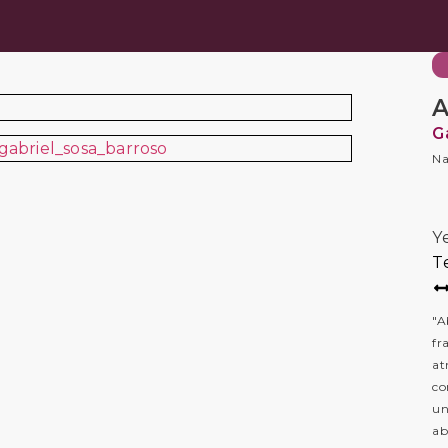
A
G
Na
Y
T
"A
fr
at
co
un
ab