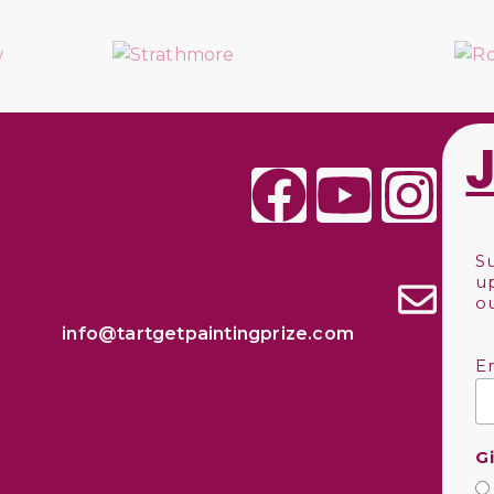
S
u
o
info@tartgetpaintingprize.com
E
G