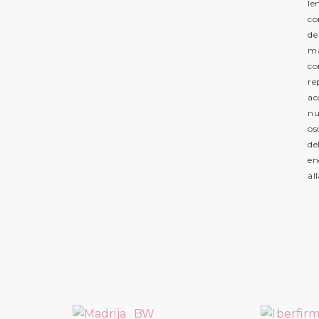
le
co
de
ma
co
re
ac
nu
os
de
en
al