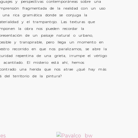
nguajes y perspectivas contemporáneas sobre una
mprensión fragmentada de la realidad con un uso
 una rica gramática donde se conjuga la
terialidad y el trampantojo. Las texturas que
mponen la obra nos pueden recordar la
presentación de un paisaje natural o urbano,
cesible y transpirable, pero llega un momento en
estro recorrido en que nos paralizamos, se abre la
curidad repentina de una grieta, irrumpe el vértigo
l acantilado. El misterio está ahí, hemos
contrado una herida que nos atrae ¿qué hay más
lá del territorio de la pintura?