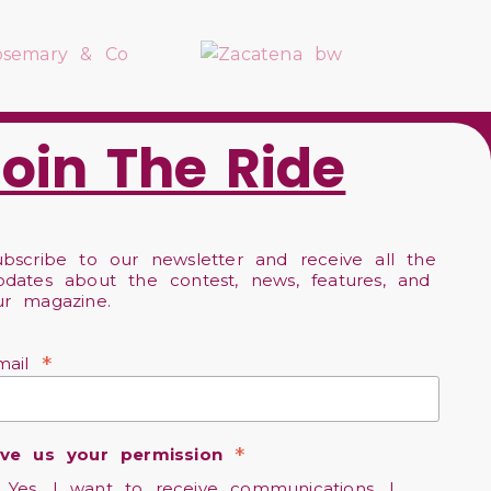
Join The Ride
ubscribe to our newsletter and receive all the
pdates about the contest, news, features, and
ur magazine.
*
mail
*
ive us your permission
Yes, I want to receive communications. I