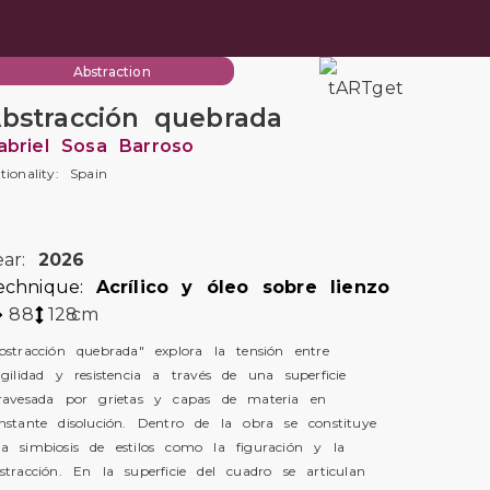
Abstraction
bstracción quebrada
abriel Sosa Barroso
tionality: Spain
ear:
2026
echnique:
Acrílico y óleo sobre lienzo
88
128
cm
bstracción quebrada" explora la tensión entre
agilidad y resistencia a través de una superficie
ravesada por grietas y capas de materia en
nstante disolución. Dentro de la obra se constituye
a simbiosis de estilos como la figuración y la
stracción. En la superficie del cuadro se articulan