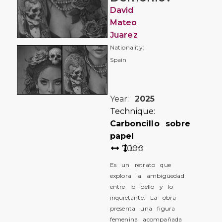
David
Mateo
Juarez
Nationality:
Spain
Year:
2025
Technique:
Carboncillo sobre
papel
70
100
cm
Es un retrato que
explora la ambigüedad
entre lo bello y lo
inquietante. La obra
presenta una figura
femenina acompañada