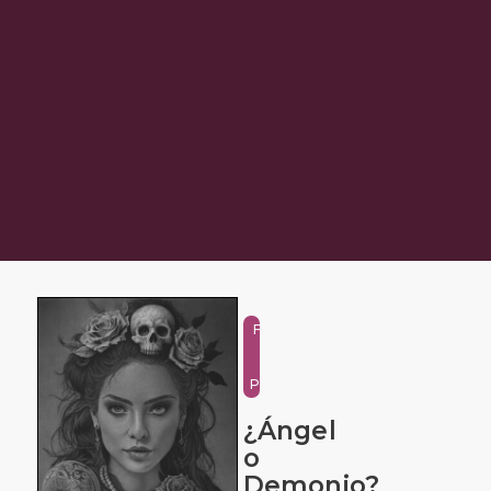
Figure
and
Portrait
¿Ángel
o
Demonio?