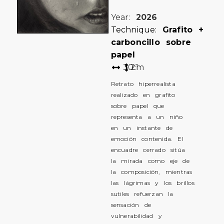
Year:
2026
Technique:
Grafito +
carboncillo sobre
papel
30
21
cm
Retrato hiperrealista
realizado en grafito
sobre papel que
representa a un niño
en un instante de
emoción contenida. El
encuadre cerrado sitúa
la mirada como eje de
la composición, mientras
las lágrimas y los brillos
sutiles refuerzan la
sensación de
vulnerabilidad y