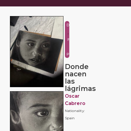
Drawing/Illustration
,
Figure
and
Portrait
Donde
nacen
las
lágrimas
Oscar
Cabrero
Nationality:
Spain