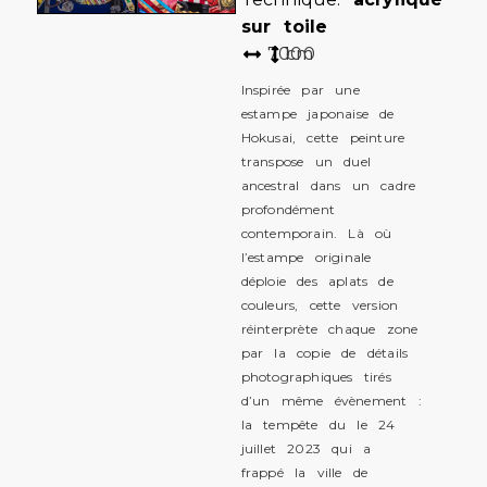
sur toile
70
100
cm
Inspirée par une
estampe japonaise de
Hokusai, cette peinture
transpose un duel
ancestral dans un cadre
profondément
contemporain. Là où
l’estampe originale
déploie des aplats de
couleurs, cette version
réinterprète chaque zone
par la copie de détails
photographiques tirés
d’un même évènement :
la tempête du le 24
juillet 2023 qui a
frappé la ville de