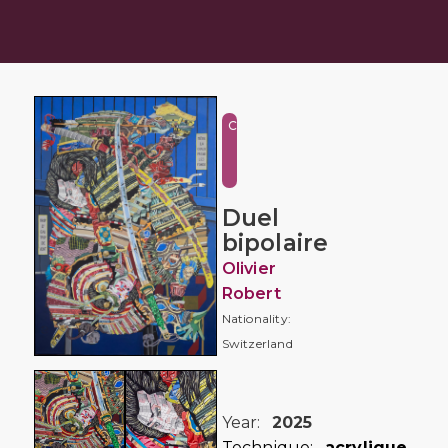
Conceptual
and
Collage
Duel
bipolaire
Olivier
Robert
Nationality:
Switzerland
Year:
2025
Technique:
acrylique