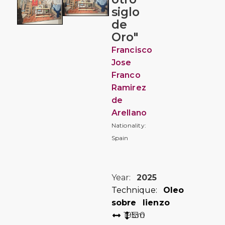
siglo
de
Oro"
Francisco
Jose
Franco
Ramirez
de
Arellano
Nationality:
Spain
Year:
2025
Technique:
Oleo
sobre lienzo
195
130
cm