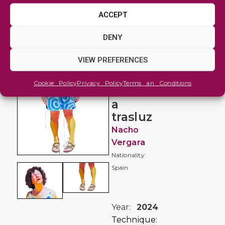
ACCEPT
Figure
DENY
and
Portrait
VIEW PREFERENCES
El
Cookie Policy
Privacy Policy
Terms an Conditions
veneno
a
trasluz
Nacho
Vergara
Nationality:
Spain
Year:
2024
Technique: