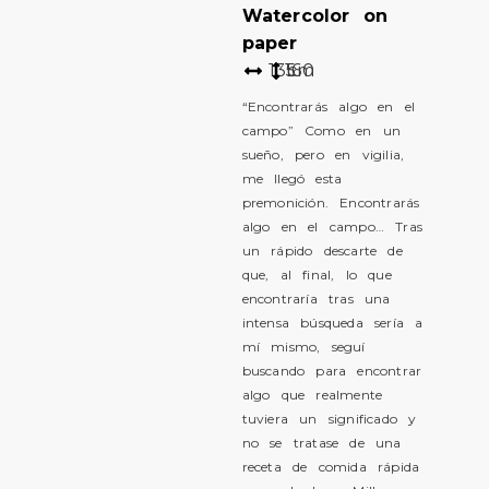
Watercolor on
paper
135
160
cm
“Encontrarás algo en el
campo” Como en un
sueño, pero en vigilia,
me llegó esta
premonición. Encontrarás
algo en el campo… Tras
un rápido descarte de
que, al final, lo que
encontraría tras una
intensa búsqueda sería a
mí mismo, seguí
buscando para encontrar
algo que realmente
tuviera un significado y
no se tratase de una
receta de comida rápida