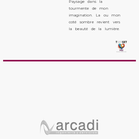
Paysage dans la
tourmente de mon
imagination. La ou mon
coté sombre revient vers
la beauté de la lumière.