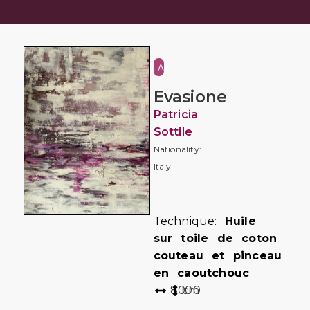
Abstraction
Evasione
Patricia
Sottile
Nationality:
Italy
Technique:
Huile
sur toile de coton
couteau et pinceau
en caoutchouc
80
100
cm