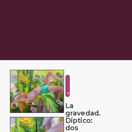
Fantasy
and
Imaginative
La
gravedad.
Diptico:
dos