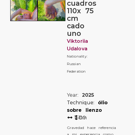
cuadros
110x 75
cm
cado
uno
Viktoriia
Udalova
Nationality:
Russian
Federation
Year:
2025
Technique:
ólio
sobre lienzo
150
110
cm
Gravedad hace referencia
a mi experiencia como