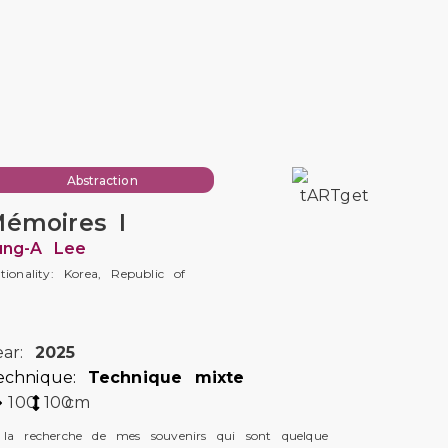
Abstraction
émoires I
ung-A Lee
tionality: Korea, Republic of
ear:
2025
echnique:
Technique mixte
100
100
cm
la recherche de mes souvenirs qui sont quelque