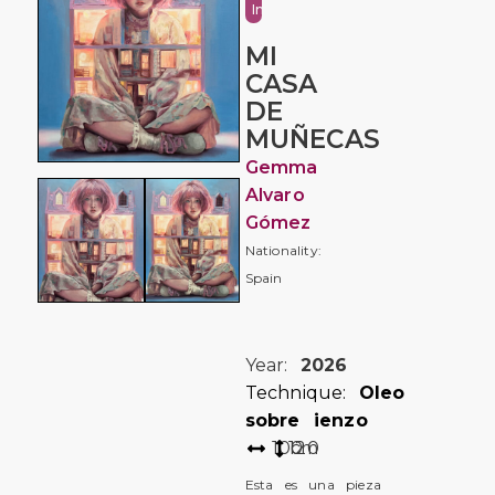
Imaginative
MI
CASA
DE
MUÑECAS
Gemma
Alvaro
Gómez
Nationality:
Spain
Year:
2026
Technique:
Oleo
sobre ienzo
100
120
cm
Esta es una pieza