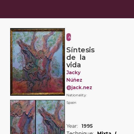
Abstraction
Síntesis
de la
vida
Jacky
Núñez
@jack.nez
Nationality:
Spain
Year:
1995
Technique:
Mixta (