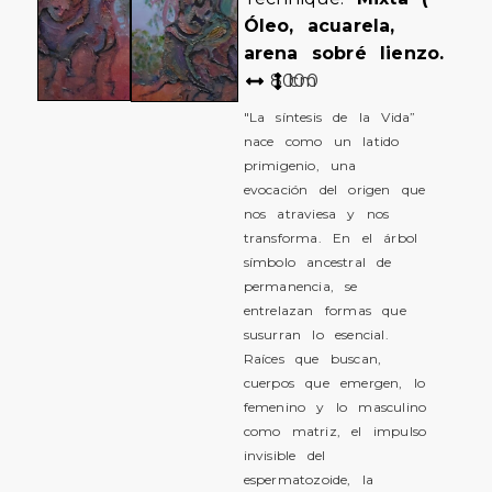
Óleo, acuarela,
arena sobré lienzo.
80
100
cm
"La síntesis de la Vida”
nace como un latido
primigenio, una
evocación del origen que
nos atraviesa y nos
transforma. En el árbol
símbolo ancestral de
permanencia, se
entrelazan formas que
susurran lo esencial.
Raíces que buscan,
cuerpos que emergen, lo
femenino y lo masculino
como matriz, el impulso
invisible del
espermatozoide, la