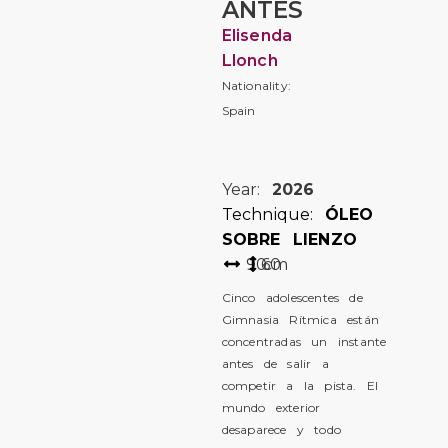
ANTES
Elisenda
Llonch
Nationality:
Spain
Year:
2026
Technique:
ÓLEO
SOBRE LIENZO
90
60
cm
Cinco adolescentes de
Gimnasia Rítmica están
concentradas un instante
antes de salir a
competir a la pista. El
mundo exterior
desaparece y todo