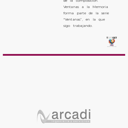
de la composición.
Ventanas a la Memoria
forma parte de la serie
“Ventanas”, en la que
sigo trabajando.